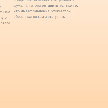
В мире слишком много визуального
шума. Ты готова
оставить только то,
и
что имеет значение
, чтобы твой
т. Нам
образ стал ясным и статусным.
дную
ботала