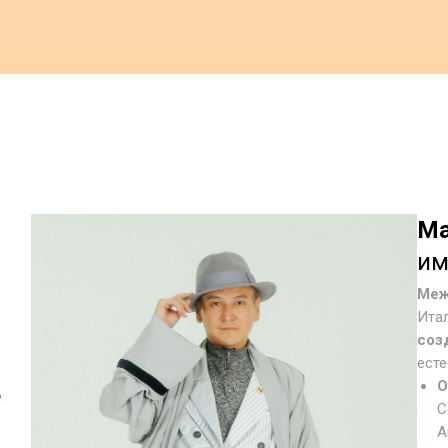
Ма
им
Меж
Итал
соз
ест
О
е
С
A