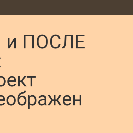
 и ПОСЛЕ
:
оект
еображен