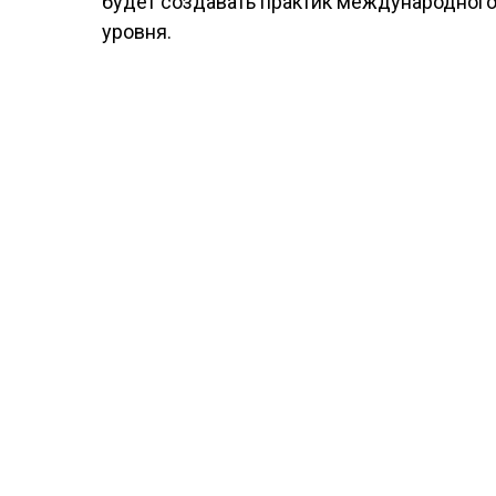
будет создавать практик международног
уровня.