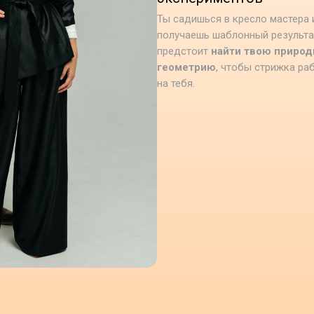
Ты садишься в кресло мастера 
получаешь шаблонный результа
предстоит
найти твою приро
геометрию
, чтобы стрижка ра
на тебя.