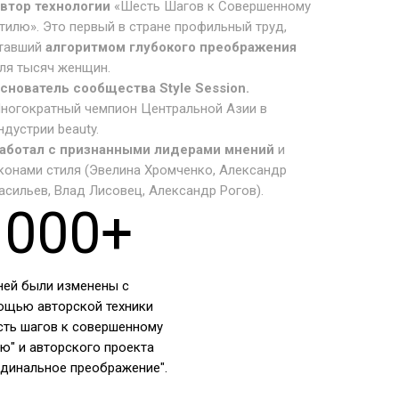
втор технологии
«Шесть Шагов к Совершенному
тилю». Это первый в стране профильный труд,
тавший
алгоритмом глубокого преображения
ля тысяч женщин.
снователь сообщества Style Session.
ногократный чемпион Центральной Азии в
ндустрии beauty.
аботал с признанными лидерами мнений
и
конами стиля (Эвелина Хромченко, Александр
асильев, Влад Лисовец, Александр Рогов).
1000+
ней были изменены с
ощью авторской техники
сть шагов к совершенному
ю" и авторского проекта
рдинальное преображение".