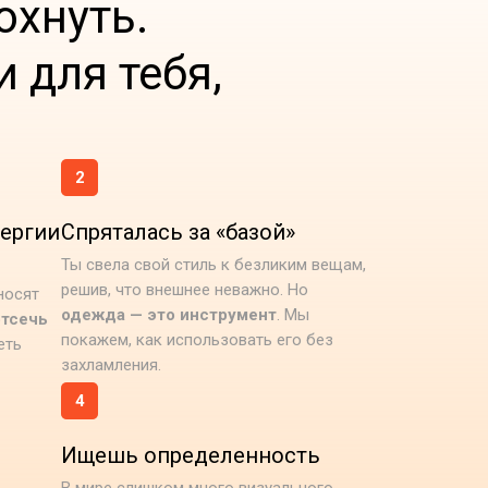
охнуть.
и для тебя,
2
нергии
Спряталась за «базой»
Ты свела свой стиль к безликим вещам,
решив, что внешнее неважно. Но
носят
одежда — это инструмент
. Мы
отсечь
покажем, как использовать его без
еть
захламления.
4
Ищешь определенность