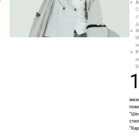
о
А
С
с
д
О
М
и
Р
и
В
жиз
пом
"Ше
стил
"Ка