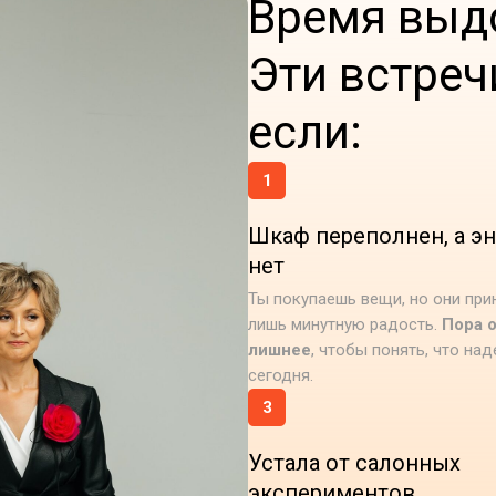
Время выд
Эти встреч
если:
1
Шкаф переполнен, а э
нет
Ты покупаешь вещи, но они при
лишь минутную радость.
Пора 
лишнее
, чтобы понять, что над
сегодня.
3
Устала от салонных
экспериментов